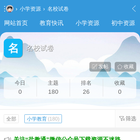
›
小学资源
›
名校试卷
网站首页
教育快讯
小学资源
初中资源
名校试卷
发帖
收藏
今日
主题
排名
收藏
0
180
26
0
筛选
全部
小学教育
(180)
关注“盐教通”微信公众号下载资源不迷路